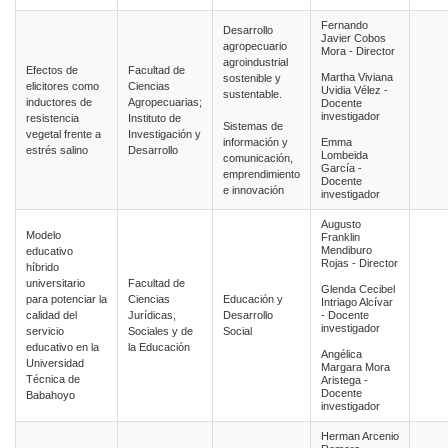
Fernando
Desarrollo
Javier Cobos
agropecuario
Mora - Director
agroindustrial
Efectos de
Facultad de
Martha Viviana
sostenible y
elicitores como
Ciencias
Uvidia Vélez -
sustentable.
inductores de
Agropecuarias;
Docente
investigador
resistencia
Instituto de
Sistemas de
vegetal frente a
Investigación y
información y
Emma
estrés salino
Desarrollo
Lombeida
comunicación,
García -
emprendimiento
Docente
e innovación
investigador
Augusto
Modelo
Franklin
Mendiburo
educativo
Rojas - Director
híbrido
universitario
Facultad de
Glenda Cecibel
para potenciar la
Ciencias
Educación y
Intriago Alcívar
calidad del
Jurídicas,
Desarrollo
- Docente
investigador
servicio
Sociales y de
Social
educativo en la
la Educación
Angélica
Universidad
Margara Mora
Técnica de
Aristega -
Docente
Babahoyo
investigador
Herman Arcenio