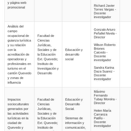
y página web
Richard Javier
promocional
Torres Vargas -
Docente
investigador
Análisis del
Gonzalo Arturo
campo
Peñafiel Nivela -
ocupacional de
Facultad de
Director
guianza turística
Ciencias
Wilson Roberto
y su relación
Jurídicas,
Briones
con la
Sociales y de
Educación y
Caicedo -
acreditación de
la Educación
desarrollo
Docente
operadoras y
Ext. Quevedo;
social
investigador
profesionales en
Instituto de
Sandra Karina
turismo en el
Investigación y
Daza Suarez -
cantón Quevedo
Desarrollo
Docente
y zonas de
investigador
influencia
Máximo
Fernando
Tubay Moreira -
Impactos
Facultad de
Educación y
Director
socioculturales
Ciencias
Desarrollo
generados por
Jurídicas,
Social.
Helen María
las actividades
Sociales y de
Carranza
turísticas en la
la Educación
Sistemas de
Patiño -
Docente
ciudad de
Ext. Quevedo;
información y
investigador
Quevedo y
Instituto de
comunicación,