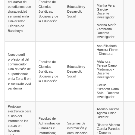
educativo de
Facultad de
Martha Vera
estudiantes con
Ciencias
Educación y
García-
discapacidad
Jurídicas,
Desarrollo
Docente
sensorial en la
Sociales y de
Social
investigador
Universidad
la Educación
Martha Marín
Técnica de
Zambrano -
Babahoyo.
Docente
investigador
Ana Elizabeth
Herrera Flores
- Directora
Nuevo perfil
profesional del
Alejandra
Facultad de
comunicador.
Teresa Campi
Ciencias
Educación y
Una revisión de
Madonado -
Jurídicas,
Desarrollo
Docente
su pertinencia
Sociales y de
Social
investigador
en la Zona 5 en
la Educación
el contexto post
Cecilia
pandemia
Elizabeth Dahik
Solis - Docente
investigador
Prototipo
Alfonso Jacinto
electrónico para
Agama Chico -
el uso del
Director
Facultad de
internet de las
Administración
Sistemas de
Ricardo Vicente
cosas en
Finanzas e
información y
García Paredes
hogares
- Docente
Informática;
comunicación,