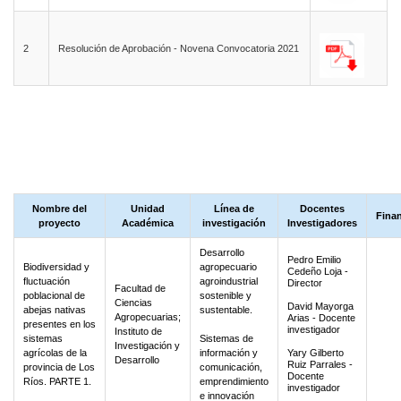
2
Resolución de Aprobación - Novena Convocatoria 2021
Nombre del
Unidad
Línea de
Docentes
Fina
proyecto
Académica
investigación
Investigadores
Desarrollo
Pedro Emilio
Biodiversidad y
agropecuario
Cedeño Loja -
fluctuación
agroindustrial
Director
Facultad de
poblacional de
sostenible y
Ciencias
David Mayorga
abejas nativas
sustentable.
Agropecuarias;
Arias - Docente
presentes en los
investigador
Instituto de
sistemas
Sistemas de
Investigación y
agrícolas de la
información y
Yary Gilberto
Desarrollo
Ruiz Parrales -
provincia de Los
comunicación,
Docente
Ríos. PARTE 1.
emprendimiento
investigador
e innovación