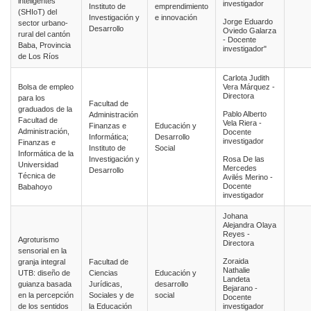
inteligentes
investigador
Instituto de
emprendimiento
(SHIoT) del
Investigación y
e innovación
Jorge Eduardo
sector urbano-
Desarrollo
Oviedo Galarza
rural del cantón
- Docente
Baba, Provincia
investigador"
de Los Ríos
Carlota Judith
Bolsa de empleo
Vera Márquez -
Directora
para los
Facultad de
graduados de la
Pablo Alberto
Administración
Facultad de
Vela Riera -
Finanzas e
Educación y
Administración,
Docente
Informática;
Desarrollo
investigador
Finanzas e
Instituto de
Social
Informática de la
Investigación y
Rosa De las
Universidad
Mercedes
Desarrollo
Técnica de
Avilés Merino -
Docente
Babahoyo
investigador
Johana
Alejandra Olaya
Reyes -
Agroturismo
Directora
sensorial en la
Zoraida
granja integral
Facultad de
Nathalie
UTB: diseño de
Ciencias
Educación y
Landeta
guianza basada
Jurídicas,
desarrollo
Bejarano -
en la percepción
Sociales y de
social
Docente
de los sentidos
la Educación
investigador