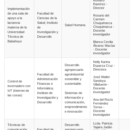
Romero
Ramírez -
Director
Implementación
de una sala de
Facultad de
Rosario del
apoyo a la
Ciencias de la
Carmen
lactancia
Salud; Instituto
Chuquimarca
Salud Humana
Chuquimarca -
materna de la
de
Docente
Universidad
Investigación y
investigador
Técnica de
Desarrollo
Babahoyo
Blanca Cecilia
Álvarez Macías
- Docente
investigador
Nelly Karina
Desarrollo
Esparza Cruz -
Directora
agropecuario
Facultad de
agroindustrial
José Walter
Administración
sostenible y
Sandoya
Control de
Finanzas e
sustentable.
Villafuerte -
invernadero con
Informática;
Docente
IoT (internet de
investigador
Instituto de
Sistemas de
las cosas)
Investigación y
información y
Ana del Rocío
Desarrollo
comunicación,
Fernández
emprendimiento
Torres -
Docente
e innovación
investigador
Lcda. Patricia
Técnicas de
Desarrollo
Yajaira Jadán
comunicación
Facultad de
agropecuario