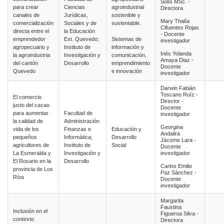
Solís MSc. -
para crear
Ciencias
agroindustrial
Directora
canales de
Jurídicas,
sostenible y
Mary Thalía
comercialización
Sociales y de
sustentable.
Cifuentes Rojas
directa entre el
la Educación
- Docente
emprendedor
Ext. Quevedo;
Sistemas de
investigador
agropecuario y
Instituto de
información y
Inés Yolanda
la agroindustria
Investigación y
comunicación,
Amaya Diaz -
del cantón
Desarrollo
emprendimiento
Docente
Quevedo
e innovación
investigador
Darwin Fabián
Toscano Ruíz -
El comercio
Director -
justo del cacao
Docente
para aumentar
Facultad de
investigador
la calidad de
Administración
Georgina
vida de los
Finanzas e
Educación y
Andalira
pequeños
Informática;
Desarrollo
Jácome Lara -
agricultores de
Instituto de
Social
Docente
La Esmeralda y
Investigación y
investigador
El Rosario en la
Desarrollo
Carlos Emilio
provincia de Los
Paz Sánchez -
Ríos
Docente
investigador
Margarita
Faustina
Inclusión en el
Figueroa Silva -
contexto
Directora